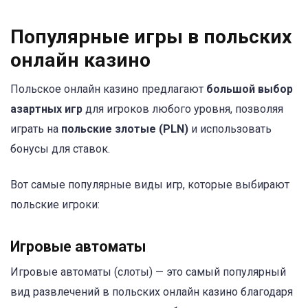
Популярные игры в польских
онлайн казино
Польское онлайн казино предлагают
большой выбор
азартных игр
для игроков любого уровня, позволяя
играть на
польские злотые (PLN)
и использовать
бонусы для ставок.
Вот самые популярные виды игр, которые выбирают
польские игроки:
Игровые автоматы
Игровые автоматы (слоты) — это самый популярный
вид развлечений в польских онлайн казино благодаря