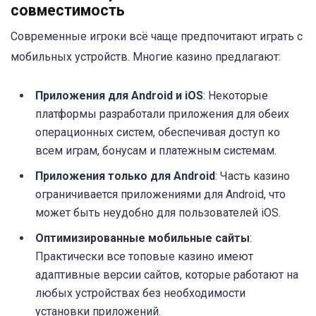
совместимость
Современные игроки всё чаще предпочитают играть с
мобильных устройств. Многие казино предлагают:
Приложения для Android и iOS
: Некоторые
платформы разработали приложения для обеих
операционных систем, обеспечивая доступ ко
всем играм, бонусам и платежным системам.
Приложения только для Android
: Часть казино
ограничивается приложениями для Android, что
может быть неудобно для пользователей iOS.
Оптимизированные мобильные сайты
:
Практически все топовые казино имеют
адаптивные версии сайтов, которые работают на
любых устройствах без необходимости
установки приложений.