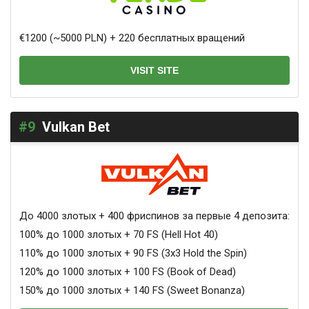
€1200 (~5000 PLN) + 220 бесплатных вращений
VISIT SITE
#9
Vulkan Bet
До 4000 злотых + 400 фриспинов за первые 4 депозита:
100% до 1000 злотых + 70 FS (Hell Hot 40)
110% до 1000 злотых + 90 FS (3x3 Hold the Spin)
120% до 1000 злотых + 100 FS (Book of Dead)
150% до 1000 злотых + 140 FS (Sweet Bonanza)