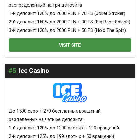
распределенный на три депозита:
1-й депозит: 120% до 2000 PLN + 70 FS (Joker Stroker)
2-й депозит: 150% до 2000 PLN + 30 FS (Big Bass Splash)
3-й депозит: 120% до 2000 PLN + 50 FS (Hold The Spin)
VISIT SITE
#5
Ice Casino
До 1500 евро + 270 бесплатных вращений,
разделенных на четыре депозита:
1-й депозит: 120% до 1200 злотых + 120 вращений.
2-й депозит: 125% до 199 злотых + 50 вращений.