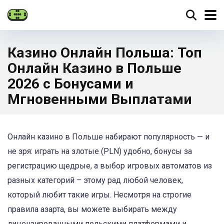
Казино Онлайн Польша: Топ
Онлайн Казино в Польше
2026 с Бонусами и
Мгновенными Выплатами
Онлайн казино в Польше набирают популярность — и
не зря: играть на злотые (PLN) удобно, бонусы за
регистрацию щедрые, а выбор игровых автоматов из
разных категорий – этому рад любой человек,
который любит такие игры. Несмотря на строгие
правила азарта, вы можете выбирать между
лицензированными польскими платформами и