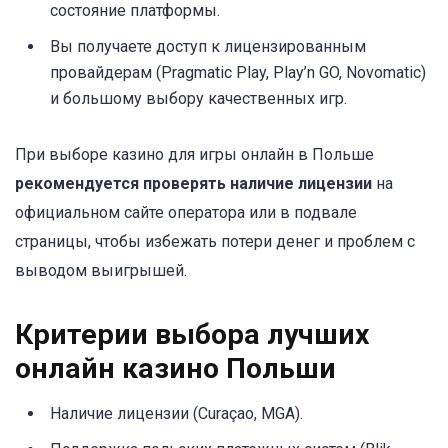
состояние платформы.
Вы получаете доступ к лицензированным
провайдерам (Pragmatic Play, Play’n GO, Novomatic)
и большому выбору качественных игр.
При выборе казино для игры онлайн в Польше
рекомендуется проверять наличие лицензии
на
официальном сайте оператора или в подвале
страницы, чтобы избежать потери денег и проблем с
выводом выигрышей.
Критерии выбора лучших
онлайн казино Польши
Наличие лицензии (Curaçao, MGA).