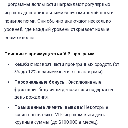
Программы лояльности награждают регулярных
игроков дополнительными бонусами, кешбэком и
привилегиями. Они обычно включают несколько
уровней, где каждый уровень открывает новые
возможности.
Основные преимущества VIP-программ
Кешбэк
: Возврат части проигранных средств (от
3% до 12% в зависимости от платформы).
Персональные бонусы
: Эксклюзивные
фриспины, бонусы на депозит или подарки на
день рождения.
Повышенные лимиты вывода
: Некоторые
казино позволяют VIP-игрокам выводить
крупные суммы (до $100,000 в месяц).