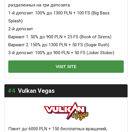
разделенных на три депозита:
1-й депозит: 100% до 1300 PLN + 100 FS (Big Bass
Splash)
2-й депозит:
Вариант 1: 50% до 900 PLN + 25 FS (Book of Sirens)
Вариант 2: 150% до 1300 PLN + 50 FS (Sugar Rush)
3-й депозит: 100% до 900 PLN + 50 FS (Joker Stoker)
VISIT SITE
#4
Vulkan Vegas
Пакет до 6000 PLN + 150 бесплатных вращений,