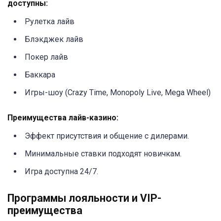
доступны:
Рулетка лайв
Блэкджек лайв
Покер лайв
Баккара
Игры-шоу (Crazy Time, Monopoly Live, Mega Wheel)
Преимущества лайв-казино:
Эффект присутствия и общение с дилерами.
Минимальные ставки подходят новичкам.
Игра доступна 24/7.
Программы лояльности и VIP-
преимущества