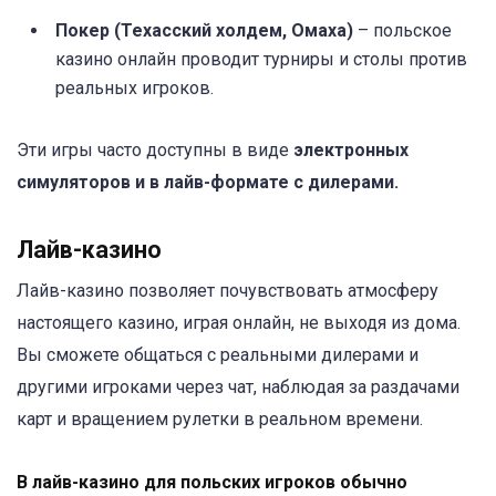
Покер (Техасский холдем, Омаха)
– польское
казино онлайн проводит турниры и столы против
реальных игроков.
Эти игры часто доступны в виде
электронных
симуляторов и в лайв-формате с дилерами.
Лайв-казино
Лайв-казино позволяет почувствовать атмосферу
настоящего казино, играя онлайн, не выходя из дома.
Вы сможете общаться с реальными дилерами и
другими игроками через чат, наблюдая за раздачами
карт и вращением рулетки в реальном времени.
В лайв-казино для польских игроков обычно