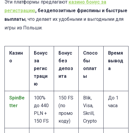
Эти платформы предлагают
казино бонус за
регистрацию
, бездепозитные фриспины и быстрые
выплаты
, что делает их удобными и выгодными для
игры из Польши.
Казин
Бонус
Бонус
Спосо
Время
о
за
без
бы
вывод
регис
депоз
оплат
а
траци
ита
ы
ю
SpinBe
100%
150 FS
Blik,
До 1
tter
до 440
(по
Visa,
часа
PLN +
промо
Skrill,
150 FS
коду)
Crypto