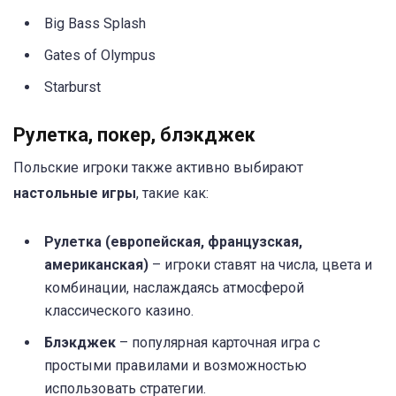
Big Bass Splash
Gates of Olympus
Starburst
Рулетка, покер, блэкджек
Польские игроки также активно выбирают
настольные игры
, такие как:
Рулетка (европейская, французская,
американская)
– игроки ставят на числа, цвета и
комбинации, наслаждаясь атмосферой
классического казино.
Блэкджек
– популярная карточная игра с
простыми правилами и возможностью
использовать стратегии.