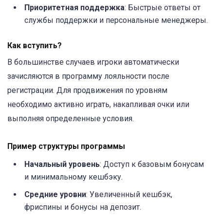
Приоритетная поддержка
: Быстрые ответы от
службы поддержки и персональные менеджеры.
Как вступить?
В большинстве случаев игроки автоматически
зачисляются в программу лояльности после
регистрации. Для продвижения по уровням
необходимо активно играть, накапливая очки или
выполняя определенные условия.
Пример структуры программы
Начальный уровень
: Доступ к базовым бонусам
и минимальному кешбэку.
Средние уровни
: Увеличенный кешбэк,
фриспины и бонусы на депозит.