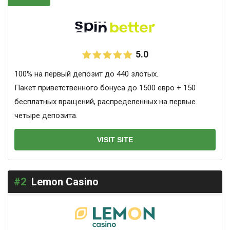
5.0
100% на первый депозит до 440 злотых.
Пакет приветственного бонуса до 1500 евро + 150
бесплатных вращений, распределенных на первые
четыре депозита.
VISIT SITE
#2
Lemon Casino