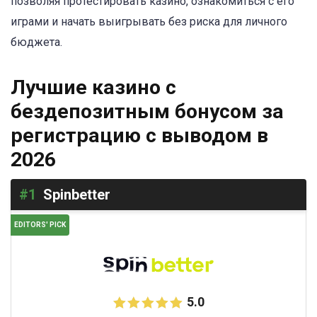
позволяя протестировать казино, ознакомиться с его
играми и начать выигрывать без риска для личного
бюджета.
Лучшие казино с
бездепозитным бонусом за
регистрацию с выводом в
2026
#1
Spinbetter
EDITORS' PICK
5.0