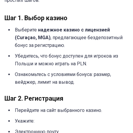
простых шагов.
Шаг 1. Выбор казино
Выберите
надежное казино с лицензией
(Curaçao, MGA)
, предлагающее бездепозитный
бонус за регистрацию.
Убедитесь, что бонус доступен для игроков из
Польши и можно играть на PLN.
Ознакомьтесь с условиями бонуса: размер,
вейджер, лимит на вывод.
Шаг 2. Регистрация
Перейдите на сайт выбранного казино.
Укажите:
Электронную почту.