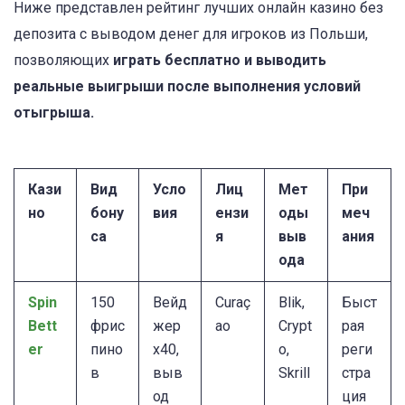
Ниже представлен рейтинг лучших онлайн казино без
депозита с выводом денег для игроков из Польши,
позволяющих
играть бесплатно и выводить
реальные выигрыши после выполнения условий
отыгрыша.
Кази
Вид
Усло
Лиц
Мет
При
но
бону
вия
ензи
оды
меч
са
я
выв
ания
ода
Spin
150
Вейд
Curaç
Blik,
Быст
Bett
фрис
жер
ao
Crypt
рая
er
пино
x40,
o,
реги
в
выв
Skrill
стра
од
ция