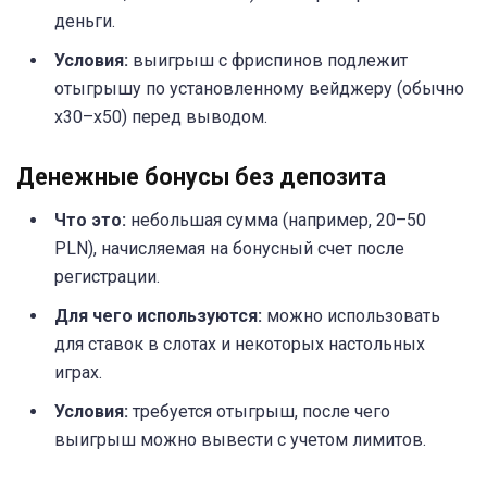
деньги.
Условия:
выигрыш с фриспинов подлежит
отыгрышу по установленному вейджеру (обычно
x30–x50) перед выводом.
Денежные бонусы без депозита
Что это:
небольшая сумма (например, 20–50
PLN), начисляемая на бонусный счет после
регистрации.
Для чего используются:
можно использовать
для ставок в слотах и некоторых настольных
играх.
Условия:
требуется отыгрыш, после чего
выигрыш можно вывести с учетом лимитов.