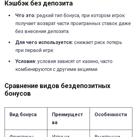
Кэшбэк без депозита
Что это:
редкий тип бонуса, при котором игрок
получает возврат части проигранных ставок даже
без внесения депозита.
Для чего используется:
снижает риск потерь
при первой игре.
Условия:
условия зависят от казино, часто
комбинируются с другими акциями.
Сравнение видов бездепозитных
бонусов
Вид бонуса
Преимущест
Особенности
ва
Фриспины
Игра на
Выигрыши