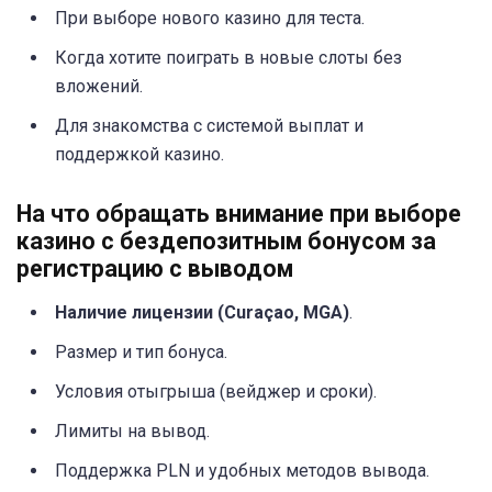
При выборе нового казино для теста.
Когда хотите поиграть в новые слоты без
вложений.
Для знакомства с системой выплат и
поддержкой казино.
На что обращать внимание при выборе
казино с бездепозитным бонусом за
регистрацию с выводом
Наличие лицензии (Curaçao, MGA)
.
Размер и тип бонуса.
Условия отыгрыша (вейджер и сроки).
Лимиты на вывод.
Поддержка PLN и удобных методов вывода.