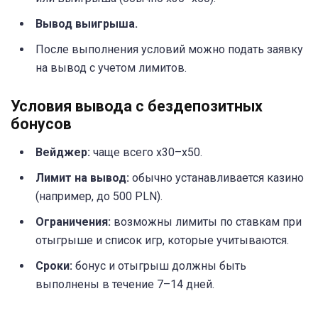
Вывод выигрыша.
После выполнения условий можно подать заявку
на вывод с учетом лимитов.
Условия вывода с бездепозитных
бонусов
Вейджер:
чаще всего x30–x50.
Лимит на вывод:
обычно устанавливается казино
(например, до 500 PLN).
Ограничения:
возможны лимиты по ставкам при
отыгрыше и список игр, которые учитываются.
Сроки:
бонус и отыгрыш должны быть
выполнены в течение 7–14 дней.