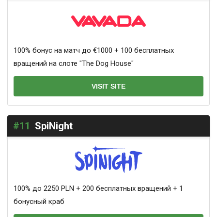
100% бонус на матч до €1000 + 100 бесплатных
вращений на слоте "The Dog House"
VISIT SITE
#11
SpiNight
100% до 2250 PLN + 200 бесплатных вращений + 1
бонусный краб